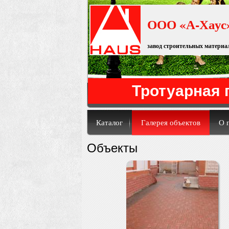
Перейти к основному содержанию
ООО «А-Хаус
завод строительных материа
Тротуарная 
Каталог
Галерея объектов
О 
Объекты