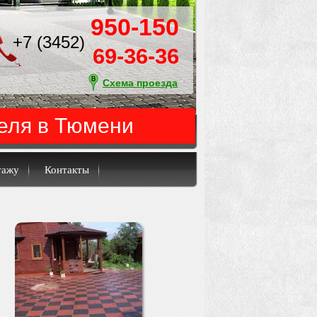
950-150
+7 (3452)
69-36-36
Схема проезда
еля в Тюмени
тажу
Контакты