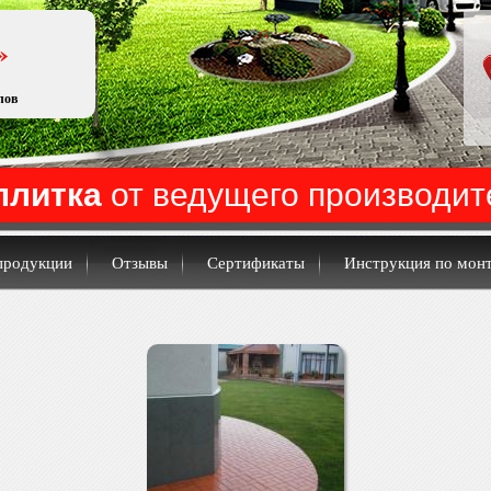
»
лов
плитка
от ведущего производит
продукции
Отзывы
Сертификаты
Инструкция по мон