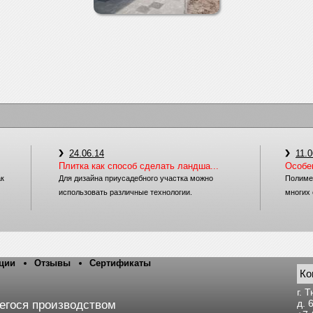
24.06.14
11.0
Плитка как способ сделать ландша...
Особе
ак
Для дизайна приусадебного участка можно
Полиме
использовать различные технологии.
многих 
ции
Отзывы
Сертификаты
Ко
г. 
д. 
егося производством